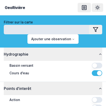
GeoRivière
Ouvrir le me
Thème
Filtrer sur la carte
Filtrer
Ajouter une observation
Hydrographie
Bassin versant
Cours d'eau
Points d'interêt
Action