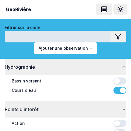
GeoRivière
Ouvrir le me
Thème
Filtrer sur la carte
Filtrer
Ajouter une observation
Hydrographie
Bassin versant
Cours d'eau
Points d'interêt
Action