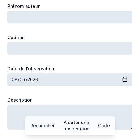
Connaissance
Prénom auteur
Zones
Communes
Courriel
Zones sensibles
Contribution
Date de l'observation
Description
Ajouter une
Rechercher
Carte
observation