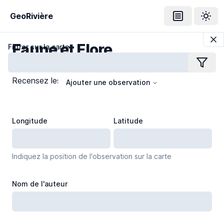
GeoRivière
Ouvrir le me
Thème
Faune et Flore
Filtrer sur la carte
Filtrer
Recensez les espèces de notre territoire
Ajouter une observation
Hydrographie
Longitude
Latitude
Bassin versant
Cours d'eau
Indiquez la position de l'observation sur la carte
Nom de l'auteur
Points d'interêt
Action